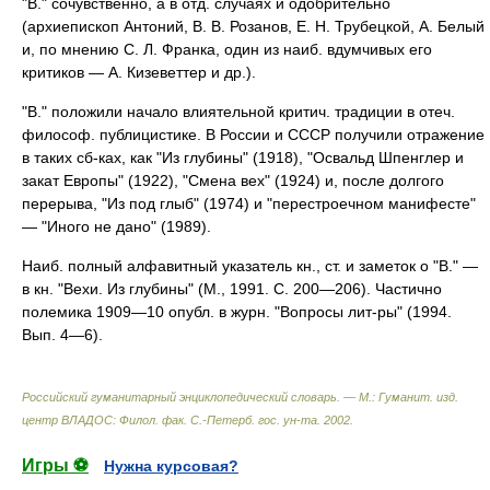
"В." сочувственно, а в отд. случаях и одобрительно
(архиепископ Антоний, В. В. Розанов, Е. Н. Трубецкой, А. Белый
и, по мнению С. Л. Франка, один из наиб. вдумчивых его
критиков — А. Кизеветтер и др.).
"В." положили начало влиятельной критич. традиции в отеч.
философ. публицистике. В России и СССР получили отражение
в таких сб-ках, как "Из глубины" (1918), "Освальд Шпенглер и
закат Европы" (1922), "Смена вех" (1924) и, после долгого
перерыва, "Из под глыб" (1974) и "перестроечном манифесте"
— "Иного не дано" (1989).
Наиб. полный алфавитный указатель кн., ст. и заметок о "В." —
в кн. "Вехи. Из глубины" (М., 1991. С. 200—206). Частично
полемика 1909—10 опубл. в журн. "Вопросы лит-ры" (1994.
Вып. 4—6).
Российский гуманитарный энциклопедический словарь. — М.: Гуманит. изд.
центр ВЛАДОС: Филол. фак. С.-Петерб. гос. ун-та
.
2002
.
Игры ⚽
Нужна курсовая?