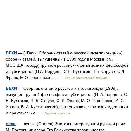
ВЕХИ
— («Вехи. Сборник статей о русской интеллигенции»)
сборник статей, выпущенный в 1909 году в Москве (см.
МОСКВА (город)) группой российских религиозных философов
и публицистов (Н.А. Бердяев, С.Н. Булгаков, П.Б. Струве, С.Л.
Франк, М.О. Гершензон,… …
Энциклопедический словарь
ВЕХИ
— Сборник статей о русской интеллигенции (1909),
выпущен группой философов и публицистов (Н. А. Бердяев, С.
Н. Булгаков, П. Б. Струве, С. Л. Франк, М. О. Гершензон, А. С.
Изгоев, Б. А. Кистяковский), выступивших с критикой идеологии
и практических …
Русская история
вехи
— глупые (Огарев) Эпитеты литературной русской речи.
М: Поставщик двора Его Величества товарищество