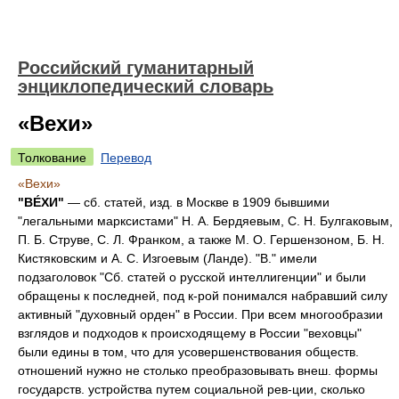
Российский гуманитарный
энциклопедический словарь
«Вехи»
Толкование
Перевод
«Вехи»
"ВЕ́ХИ"
— сб. статей, изд. в Москве в 1909 бывшими
"легальными марксистами" Н. А. Бердяевым, С. Н. Булгаковым,
П. Б. Струве, С. Л. Франком, а также М. О. Гершензоном, Б. Н.
Кистяковским и А. С. Изгоевым (Ланде). "В." имели
подзаголовок "Сб. статей о русской интеллигенции" и были
обращены к последней, под к-рой понимался набравший силу
активный "духовный орден" в России. При всем многообразии
взглядов и подходов к происходящему в России "веховцы"
были едины в том, что для усовершенствования обществ.
отношений нужно не столько преобразовывать внеш. формы
государств. устройства путем социальной рев-ции, сколько