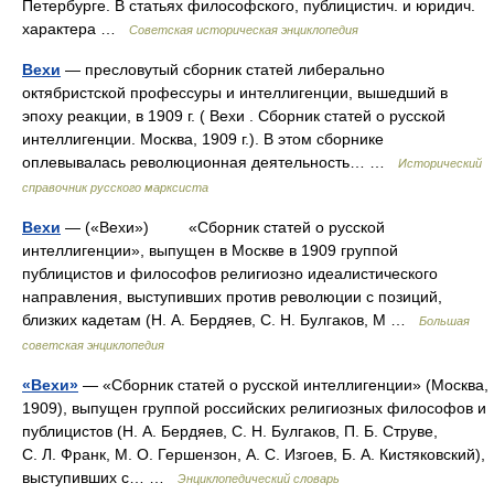
Петербурге. В статьях философского, публицистич. и юридич.
характера …
Советская историческая энциклопедия
Вехи
— пресловутый сборник статей либерально
октябристской профессуры и интеллигенции, вышедший в
эпоху реакции, в 1909 г. ( Вехи . Сборник статей о русской
интеллигенции. Москва, 1909 г.). В этом сборнике
оплевывалась революционная деятельность… …
Исторический
справочник русского марксиста
Вехи
— («Вехи») «Сборник статей о русской
интеллигенции», выпущен в Москве в 1909 группой
публицистов и философов религиозно идеалистического
направления, выступивших против революции с позиций,
близких кадетам (Н. А. Бердяев, С. Н. Булгаков, М …
Большая
советская энциклопедия
«Вехи»
— «Сборник статей о русской интеллигенции» (Москва,
1909), выпущен группой российских религиозных философов и
публицистов (Н. А. Бердяев, С. Н. Булгаков, П. Б. Струве,
С. Л. Франк, М. О. Гершензон, А. С. Изгоев, Б. А. Кистяковский),
выступивших с… …
Энциклопедический словарь