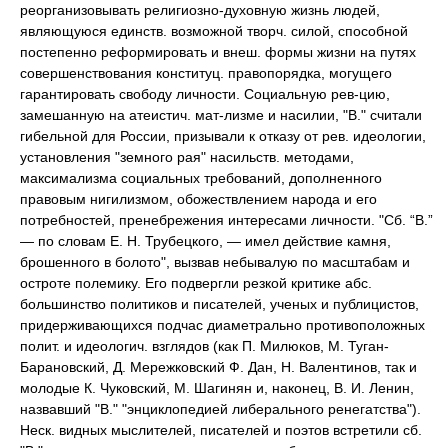
реорганизовывать религиозно-духовную жизнь людей,
являющуюся единств. возможной творч. силой, способной
постепенно реформировать и внеш. формы жизни на путях
совершенствования конституц. правопорядка, могущего
гарантировать свободу личности. Социальную рев-цию,
замешанную на атеистич. мат-лизме и насилии, "В." считали
гибельной для России, призывали к отказу от рев. идеологии,
установления "земного рая" насильств. методами,
максимализма социальных требований, дополненного
правовым нигилизмом, обожествлением народа и его
потребностей, пренебрежения интересами личности. "Сб. “В.”
— по словам Е. Н. Трубецкого, — имел действие камня,
брошенного в болото", вызвав небывалую по масштабам и
остроте полемику. Его подвергли резкой критике абс.
большинство политиков и писателей, ученых и публицистов,
придерживающихся подчас диаметрально противоположных
полит. и идеологич. взглядов (как П. Милюков, М. Туган-
Барановский, Д. Мережковский Ф. Дан, Н. Валентинов, так и
молодые К. Чуковский, М. Шагинян и, наконец, В. И. Ленин,
назвавший "В." "энциклопедией либерального ренегатства").
Неск. видных мыслителей, писателей и поэтов встретили сб.