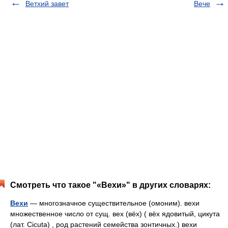
Ветхий завет
Вече
Смотреть что такое "«Вехи»" в других словарях:
Вехи
— многозначное существительное (омоним). вехи
множественное число от сущ. вех (вёх) ( вёх ядовитый, цикута
(лат. Cicuta) , род растений семейства зонтичных.) вехи